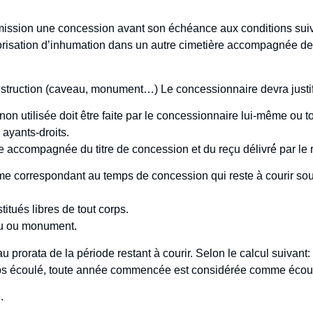
mmission une concession avant son échéance aux conditions sui
torisation d’inhumation dans un autre cimetière accompagnée de
e construction (caveau, monument…) Le concessionnaire devra just
utilisée doit être faite par le concessionnaire lui-même ou to
s ayants-droits.
re accompagnée du titre de concession et du reçu délivré́ par le 
e correspondant au temps de concession qui reste à courir sous 
titués libres de tout corps.
veau ou monument.
au prorata de la période restant à courir. Selon le calcul suivant:
ps écoulé, toute année commencée est considérée comme écoul
s
.