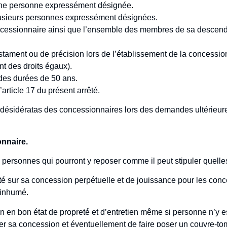
une personne expressément désignée.
lusieurs personnes expressément désignées.
oncessionnaire ainsi que l’ensemble des membres de sa descendan
.
ament ou de précision lors de l’établissement de la concession 
nt des droits égaux).
des durées de 50 ans.
article 17 du présent arrêté.
désidératas des concessionnaires lors des demandes ultérieures 
onnaire.
s personnes qui pourront y reposer comme il peut stipuler quelle
iété sur sa concession perpétuelle et de jouissance pour les co
e inhumé.
en bon état de propreté́ et d’entretien même si personne n’y e
iter sa concession et éventuellement de faire poser un couvre-